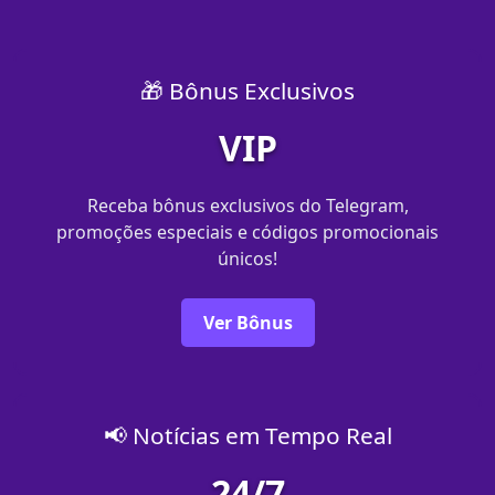
🎁 Bônus Exclusivos
VIP
Receba bônus exclusivos do Telegram,
promoções especiais e códigos promocionais
únicos!
Ver Bônus
📢 Notícias em Tempo Real
24/7