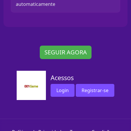
automaticamente
SEGUIR AGORA
Acessos
Login
Registrar-se