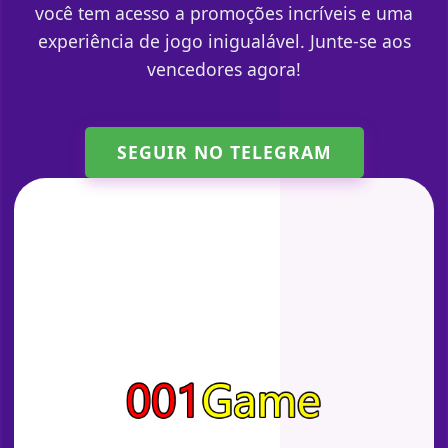
você tem acesso a promoções incríveis e uma
experiência de jogo inigualável. Junte-se aos
vencedores agora!
SEGUIR NO TELEGRAM