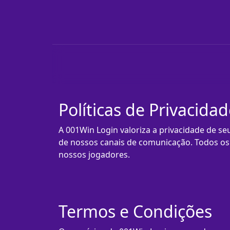
Políticas de Privacida
A 001Win Login valoriza a privacidade de s
de nossos canais de comunicação. Todos os 
nossos jogadores.
Termos e Condições