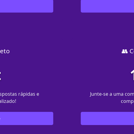
reto
👥 
t
espostas rápidas e
Junte-se a uma com
lizado!
compa
e