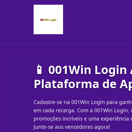
📱 001Win Login
Plataforma de A
Cadastre-se na 001Win Login para ganh
em cada recarga. Com a 001Win Login, 
promoções incríveis e uma experiência d
Junte-se aos vencedores agora!