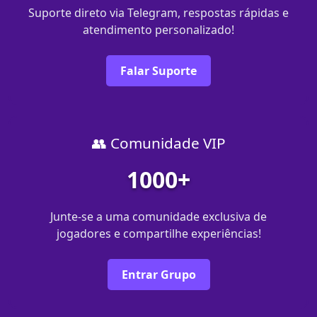
Suporte direto via Telegram, respostas rápidas e
atendimento personalizado!
Falar Suporte
👥 Comunidade VIP
1000+
Junte-se a uma comunidade exclusiva de
jogadores e compartilhe experiências!
Entrar Grupo