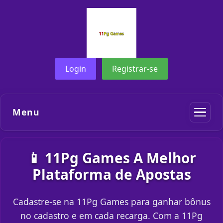
Login
Registrar-se
Menu
📱 11Pg Games A Melhor
Plataforma de Apostas
Cadastre-se na 11Pg Games para ganhar bônus
no cadastro e em cada recarga. Com a 11Pg