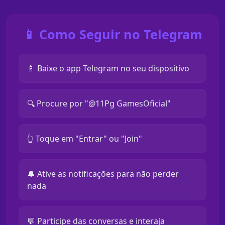
📱 Como Seguir no Telegram
📱 Baixe o app Telegram no seu dispositivo
🔍 Procure por "@11Pg GamesOficial"
👆 Toque em "Entrar" ou "Join"
🔔 Ative as notificações para não perder
nada
💬 Participe das conversas e interaja