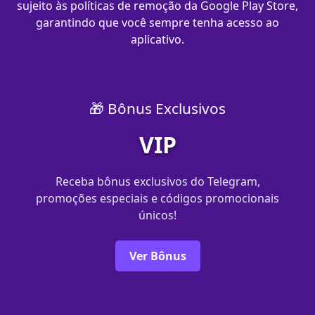
sujeito às políticas de remoção da Google Play Store,
garantindo que você sempre tenha acesso ao
aplicativo.
🎁 Bônus Exclusivos
VIP
Receba bônus exclusivos do Telegram,
promoções especiais e códigos promocionais
únicos!
Ver Bônus