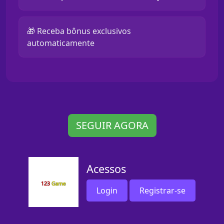
🎁 Receba bônus exclusivos
automaticamente
SEGUIR AGORA
Acessos
Login
Registrar-se