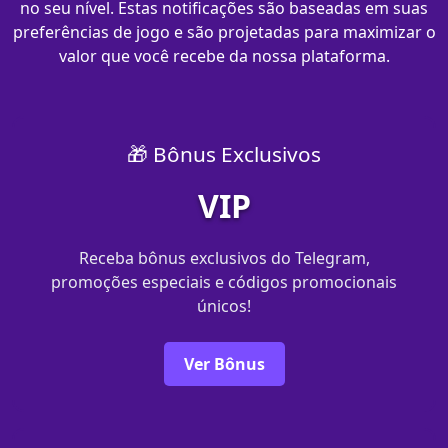
no seu nível. Estas notificações são baseadas em suas
preferências de jogo e são projetadas para maximizar o
valor que você recebe da nossa plataforma.
🎁 Bônus Exclusivos
VIP
Receba bônus exclusivos do Telegram,
promoções especiais e códigos promocionais
únicos!
Ver Bônus