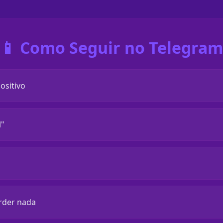
📱 Como Seguir no Telegram
ositivo
l"
erder nada