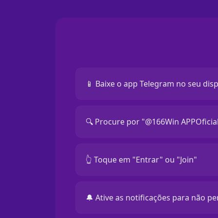
📱 Baixe o app Telegram no seu disp
🔍 Procure por "@166Win APPOficia
👆 Toque em "Entrar" ou "Join"
🔔 Ative as notificações para não p