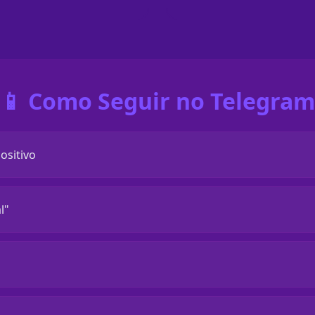
📱 Como Seguir no Telegram
ositivo
l"