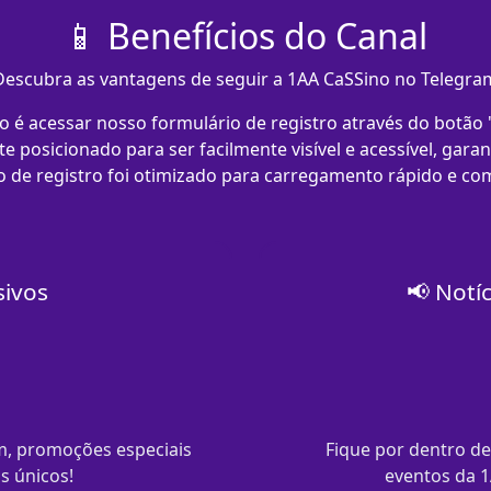
📱 Benefícios do Canal
Descubra as vantagens de seguir a 1AA CaSSino no Telegra
o é acessar nosso formulário de registro através do bot
e posicionado para ser facilmente visível e acessível, gara
o de registro foi otimizado para carregamento rápido e com
sivos
📢 Notí
m, promoções especiais
Fique por dentro d
s únicos!
eventos da 