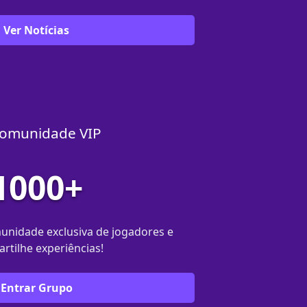
Ver Notícias
Comunidade VIP
1000+
unidade exclusiva de jogadores e
rtilhe experiências!
Entrar Grupo