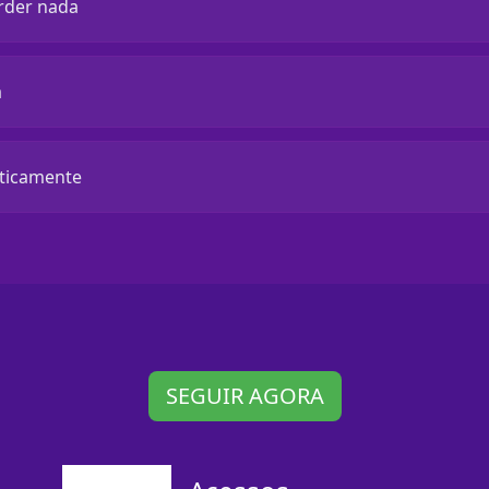
erder nada
a
aticamente
SEGUIR AGORA