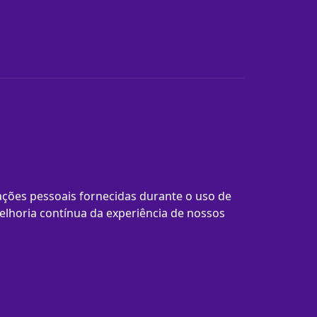
ações pessoais fornecidas durante o uso de
elhoria contínua da experiência de nossos