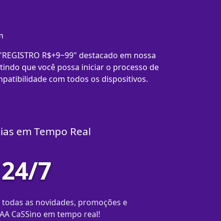
m
ão "REGISTRO R$+9~99" destacado em nossa
ntindo que você possa iniciar o processo de
patibilidade com todos os dispositivos.
cias em Tempo Real
24/7
e todas as novidades, promoções e
1AA CaSSino em tempo real!