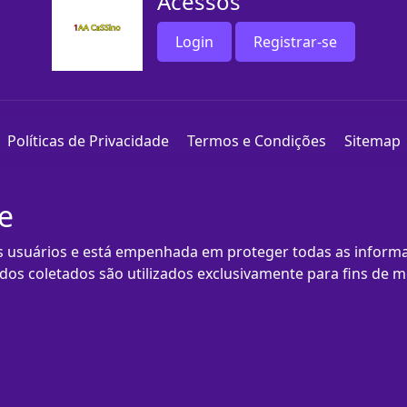
Acessos
Login
Registrar-se
Políticas de Privacidade
Termos e Condições
Sitemap
de
us usuários e está empenhada em proteger todas as inform
os coletados são utilizados exclusivamente para fins de m