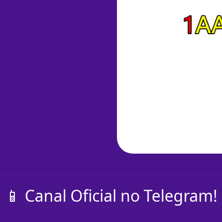
📱 Canal Oficial no Telegram!