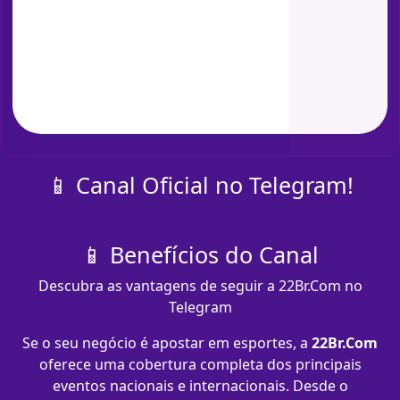
📱 Canal Oficial no Telegram!
📱 Benefícios do Canal
Descubra as vantagens de seguir a 22Br.Com no
Telegram
Se o seu negócio é apostar em esportes, a
22Br.Com
oferece uma cobertura completa dos principais
eventos nacionais e internacionais. Desde o