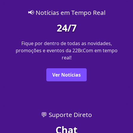
📢 Notícias em Tempo Real
24/7
Fique por dentro de todas as novidades,
promoções e eventos da 22Br.Com em tempo
real!
Ver Notícias
💬 Suporte Direto
Chat