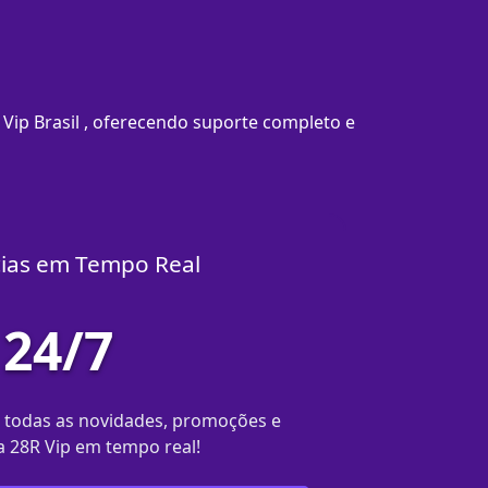
 Vip Brasil , oferecendo suporte completo e
cias em Tempo Real
24/7
e todas as novidades, promoções e
a 28R Vip em tempo real!