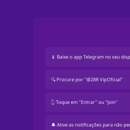
📱 Baixe o app Telegram no seu disp
🔍 Procure por "@28R VipOficial"
👆 Toque em "Entrar" ou "Join"
🔔 Ative as notificações para não p