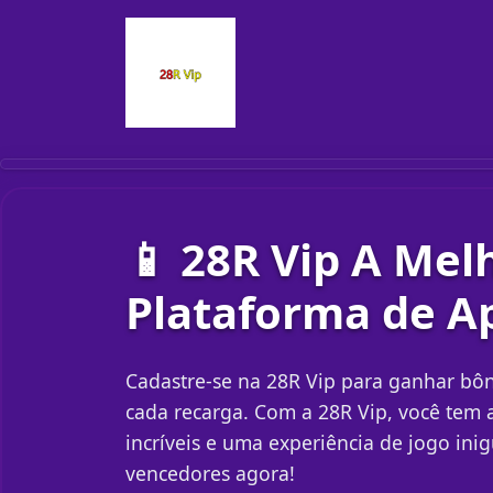
📱 28R Vip A Mel
Plataforma de A
Cadastre-se na 28R Vip para ganhar bô
cada recarga. Com a 28R Vip, você tem
incríveis e uma experiência de jogo inig
vencedores agora!