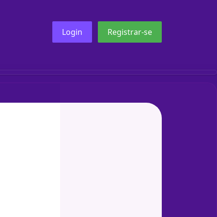
Login
Registrar-se