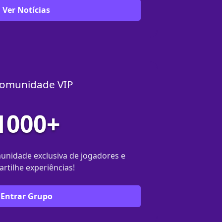
Ver Notícias
Comunidade VIP
1000+
unidade exclusiva de jogadores e
rtilhe experiências!
Entrar Grupo