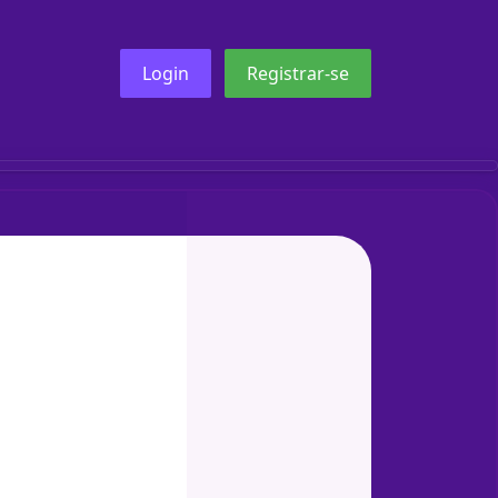
Login
Registrar-se