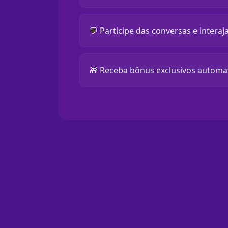
💬 Participe das conversas e interaj
🎁 Receba bônus exclusivos autom