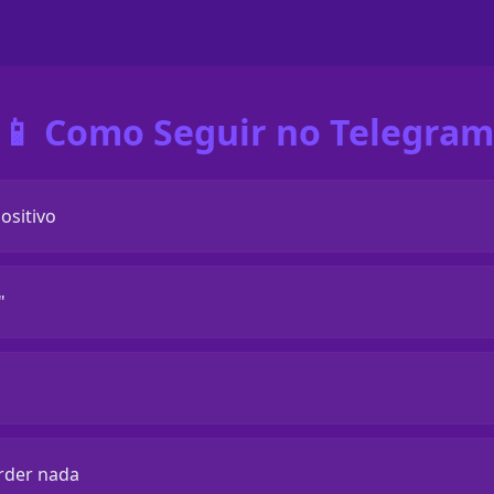
📱 Como Seguir no Telegram
ositivo
"
erder nada