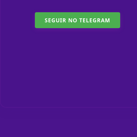
SEGUIR NO TELEGRAM