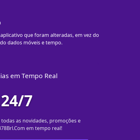
m
aplicativo que foram alteradas, em vez do
ndo dados móveis e tempo.
cias em Tempo Real
24/7
e todas as novidades, promoções e
378Brl.Com em tempo real!