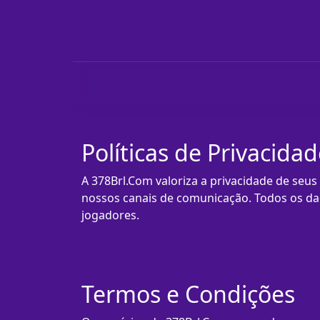
Políticas de Privacida
A 378Brl.Com valoriza a privacidade de seu
nossos canais de comunicação. Todos os dad
jogadores.
Termos e Condições