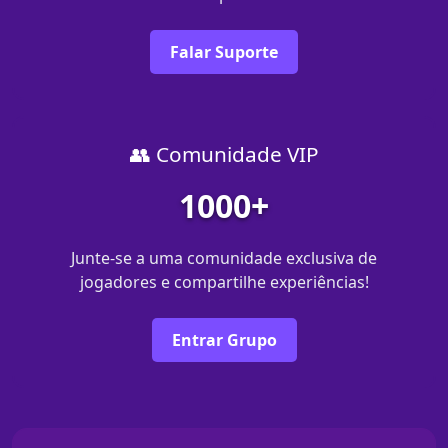
Falar Suporte
👥 Comunidade VIP
1000+
Junte-se a uma comunidade exclusiva de
jogadores e compartilhe experiências!
Entrar Grupo