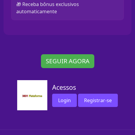
🎁 Receba bônus exclusivos
automaticamente
SEGUIR AGORA
Acessos
Login
Registrar-se