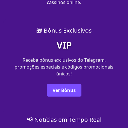
cassinos online.
🎁 Bônus Exclusivos
VIP
Receba bônus exclusivos do Telegram,
promoções especiais e códigos promocionais
únicos!
Ver Bônus
📢 Notícias em Tempo Real