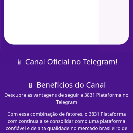
📱 Canal Oficial no Telegram!
📱 Benefícios do Canal
Descubra as vantagens de seguir a 3831 Plataforma no
Telegram
Com essa combinação de fatores, o 3831 Plataforma
com​ continua a se consolidar como uma plataforma
confiável e de alta qualidade no mercado brasileiro de