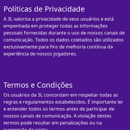
Políticas de Privacidade
A 3L valoriza a privacidade de seus usuários e está
empenhada em proteger todas as informações
pessoais fornecidas durante o uso de nossos canais de
comunicação. Todos os dados coletados são utilizados
exclusivamente para fins de melhoria contínua da
experiência de nossos jogadores.
Termos e Condições
Os usuários da 3L concordam em respeitar todas as
regras e regulamentos estabelecidos. É importante ler
e entender todos os termos antes de participar de
nossos canais de comunicação. A violação destes
termos pode resultar em penalizações ou na
suspensão da conta.