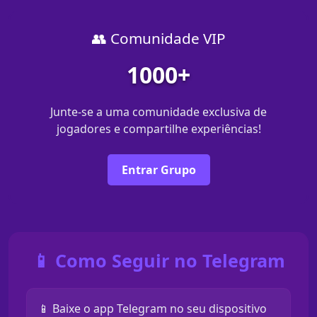
👥 Comunidade VIP
1000+
Junte-se a uma comunidade exclusiva de
jogadores e compartilhe experiências!
Entrar Grupo
📱 Como Seguir no Telegram
📱 Baixe o app Telegram no seu dispositivo