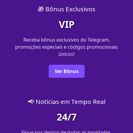
🎁 Bônus Exclusivos
VIP
Receba bônus exclusivos do Telegram,
promoções especiais e códigos promocionais
únicos!
Ver Bônus
📢 Notícias em Tempo Real
24/7
Fique por dentro de todas as novidades,