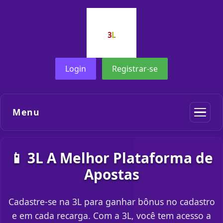
Login
Registrar-se
Menu
📱 3L A Melhor Plataforma de
Apostas
Cadastre-se na 3L para ganhar bônus no cadastro
e em cada recarga. Com a 3L, você tem acesso a