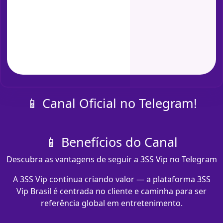
📱 Canal Oficial no Telegram!
📱 Benefícios do Canal
Descubra as vantagens de seguir a 3SS Vip no Telegram
A 3SS Vip continua criando valor — a plataforma 3SS
Vip Brasil é centrada no cliente e caminha para ser
referência global em entretenimento.