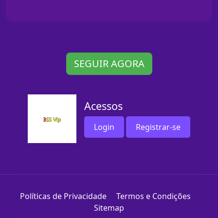
SEGUIR AGORA
Acessos
Login
Registrar-se
Políticas de Privacidade
Termos e Condições
Sitemap