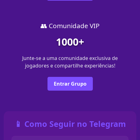
👥 Comunidade VIP
1000+
Junte-se a uma comunidade exclusiva de
jogadores e compartilhe experiências!
Entrar Grupo
📱 Como Seguir no Telegram