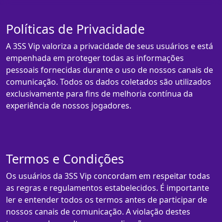
Políticas de Privacidade
A 3SS Vip valoriza a privacidade de seus usuários e está
empenhada em proteger todas as informações
pessoais fornecidas durante o uso de nossos canais de
comunicação. Todos os dados coletados são utilizados
exclusivamente para fins de melhoria contínua da
experiência de nossos jogadores.
Termos e Condições
Os usuários da 3SS Vip concordam em respeitar todas
as regras e regulamentos estabelecidos. É importante
ler e entender todos os termos antes de participar de
nossos canais de comunicação. A violação destes