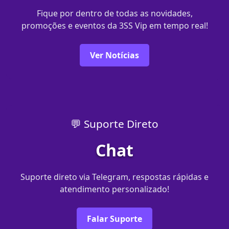
Fique por dentro de todas as novidades,
promoções e eventos da 3SS Vip em tempo real!
Ver Notícias
💬 Suporte Direto
Chat
Suporte direto via Telegram, respostas rápidas e
atendimento personalizado!
Falar Suporte