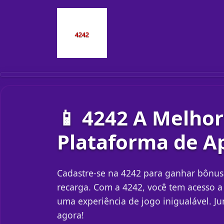
📱 4242 A Melhor
Plataforma de A
Cadastre-se na 4242 para ganhar bônus
recarga. Com a 4242, você tem acesso a
uma experiência de jogo inigualável. J
agora!