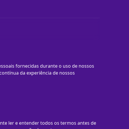
essoais fornecidas durante o uso de nossos
 contínua da experiência de nossos
nte ler e entender todos os termos antes de