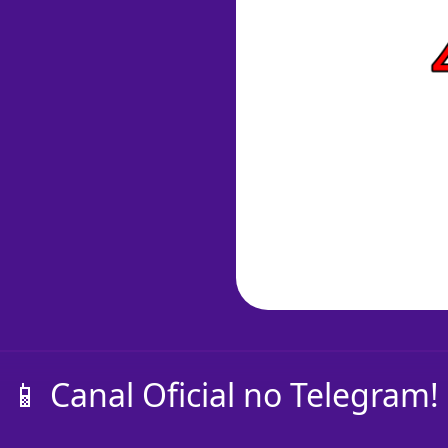
📱 Canal Oficial no Telegram!