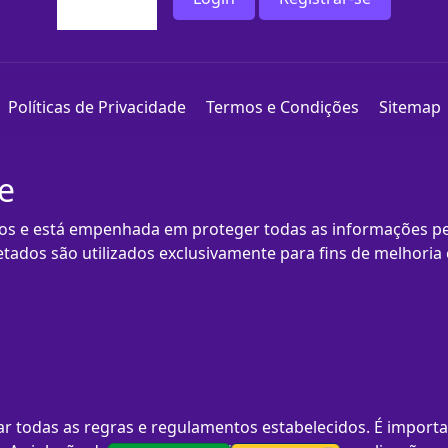
Políticas de Privacidade
Termos e Condições
Sitemap
de
rios e está empenhada em proteger todas as informações p
tados são utilizados exclusivamente para fins de melhoria
 todas as regras e regulamentos estabelecidos. É importa