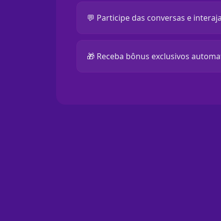
💬 Participe das conversas e interaj
🎁 Receba bônus exclusivos autom