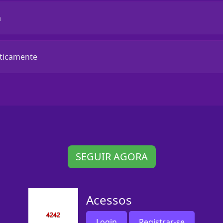
a
aticamente
SEGUIR AGORA
Acessos
Login
Registrar-se