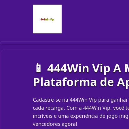
📱 444Win Vip A
Plataforma de A
Cadastre-se na 444Win Vip para ganhar
cada recarga. Com a 444Win Vip, você 
incríveis e uma experiência de jogo inig
vencedores agora!