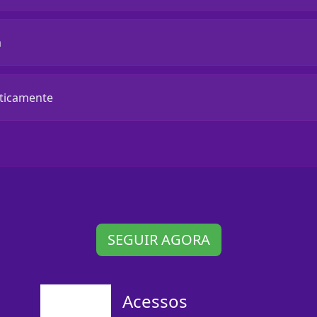
a
aticamente
SEGUIR AGORA
Acessos