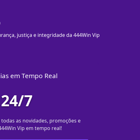
m
rança, justiça e integridade da 444Win Vip
cias em Tempo Real
24/7
e todas as novidades, promoções e
444Win Vip em tempo real!