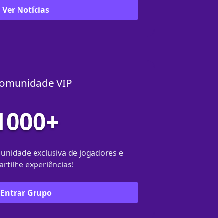
Ver Notícias
Comunidade VIP
1000+
unidade exclusiva de jogadores e
rtilhe experiências!
Entrar Grupo