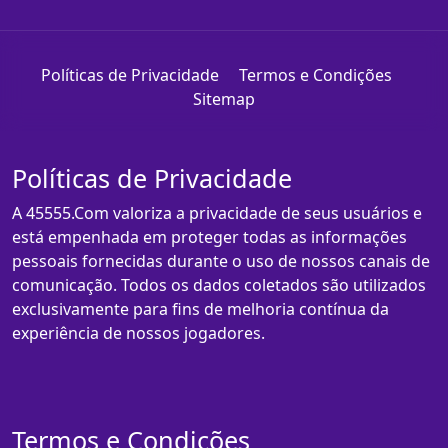
Políticas de Privacidade
Termos e Condições
Sitemap
Políticas de Privacidade
A 45555.Com valoriza a privacidade de seus usuários e
está empenhada em proteger todas as informações
pessoais fornecidas durante o uso de nossos canais de
comunicação. Todos os dados coletados são utilizados
exclusivamente para fins de melhoria contínua da
experiência de nossos jogadores.
Termos e Condições