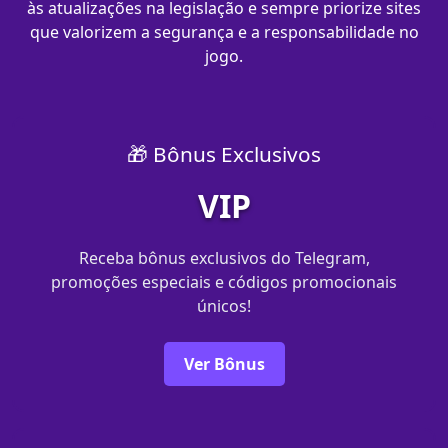
às atualizações na legislação e sempre priorize sites
que valorizem a segurança e a responsabilidade no
jogo.
🎁 Bônus Exclusivos
VIP
Receba bônus exclusivos do Telegram,
promoções especiais e códigos promocionais
únicos!
Ver Bônus