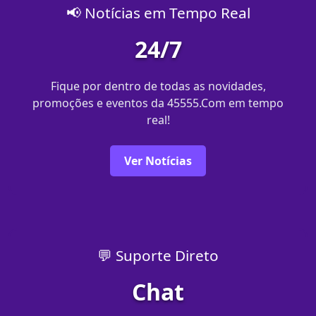
📢 Notícias em Tempo Real
24/7
Fique por dentro de todas as novidades,
promoções e eventos da 45555.Com em tempo
real!
Ver Notícias
💬 Suporte Direto
Chat