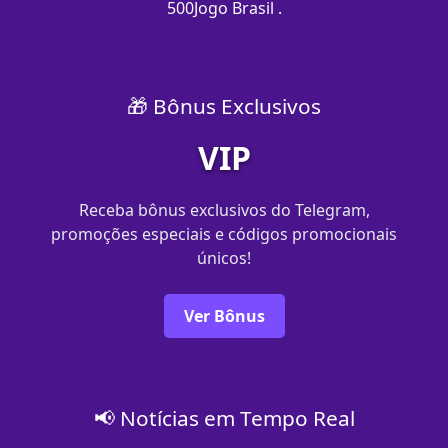
500Jogo Brasil .
🎁 Bônus Exclusivos
VIP
Receba bônus exclusivos do Telegram,
promoções especiais e códigos promocionais
únicos!
Ver Bônus
📢 Notícias em Tempo Real