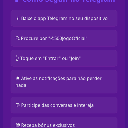
📱 Baixe o app Telegram no seu dispositivo
🔍 Procure por "@500JogoOficial"
👆 Toque em "Entrar" ou "Join"
🔔 Ative as notificações para não perder
nada
💬 Participe das conversas e interaja
🎁 Receba bônus exclusivos