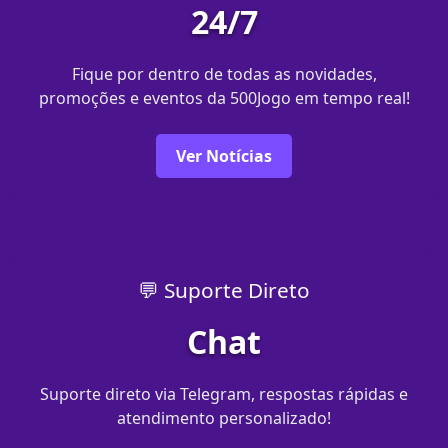
24/7
Fique por dentro de todas as novidades,
promoções e eventos da 500Jogo em tempo real!
Ver Notícias
💬 Suporte Direto
Chat
Suporte direto via Telegram, respostas rápidas e
atendimento personalizado!