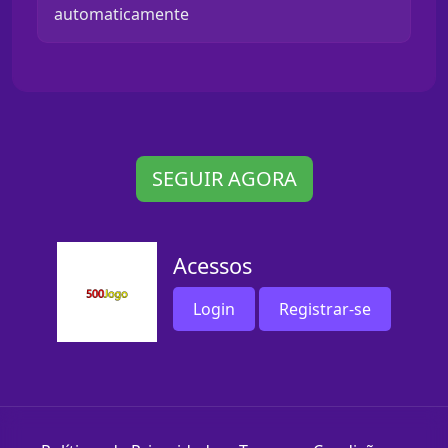
automaticamente
SEGUIR AGORA
Acessos
Login
Registrar-se