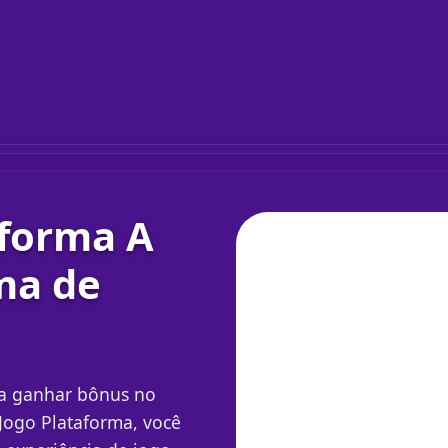
aforma A
ma de
ra ganhar bônus no
Jogo Plataforma, você