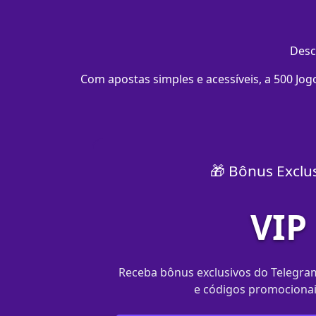
Desc
Com apostas simples e acessíveis, a 500 J
🎁 Bônus Exclu
VIP
Receba bônus exclusivos do Telegra
e códigos promocionai