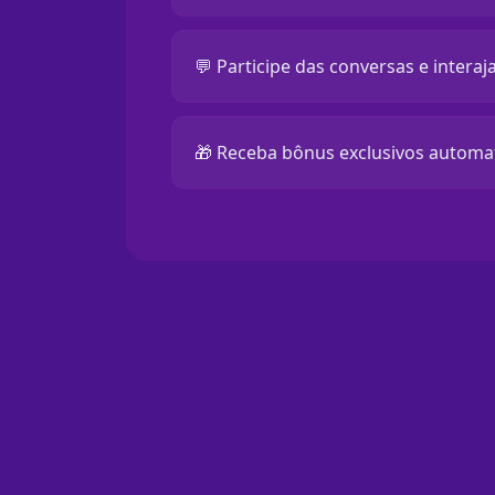
💬 Participe das conversas e interaj
🎁 Receba bônus exclusivos autom