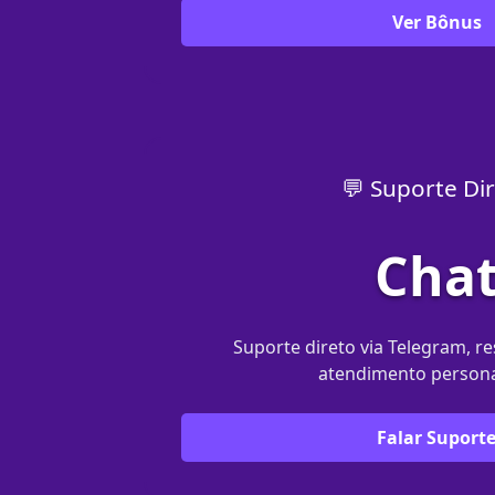
Ver Bônus
💬 Suporte Di
Cha
Suporte direto via Telegram, r
atendimento persona
Falar Suport