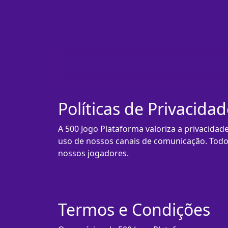
Políticas de Privacida
A 500 Jogo Plataforma valoriza a privacida
uso de nossos canais de comunicação. Todos
nossos jogadores.
Termos e Condições