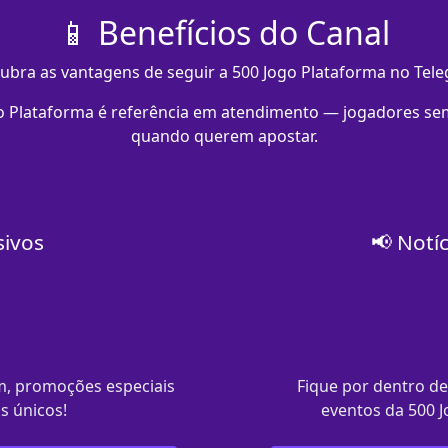
📱 Benefícios do Canal
ubra as vantagens de seguir a 500 Jogo Plataforma no Tel
ogo Plataforma é referência em atendimento — jogadores se
quando querem apostar.
sivos
📢 Notí
m, promoções especiais
Fique por dentro d
s únicos!
eventos da 500 