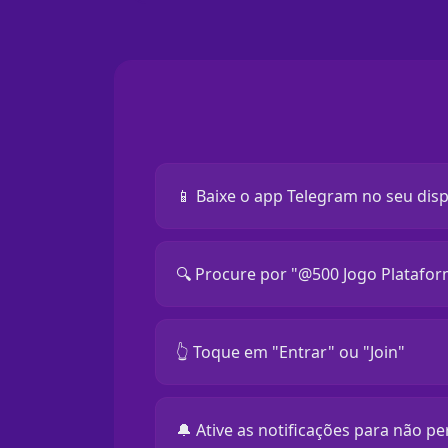
📱 Baixe o app Telegram no seu disp
🔍 Procure por "@500 Jogo Platafor
👆 Toque em "Entrar" ou "Join"
🔔 Ative as notificações para não p