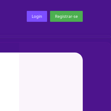
Login
Registrar-se