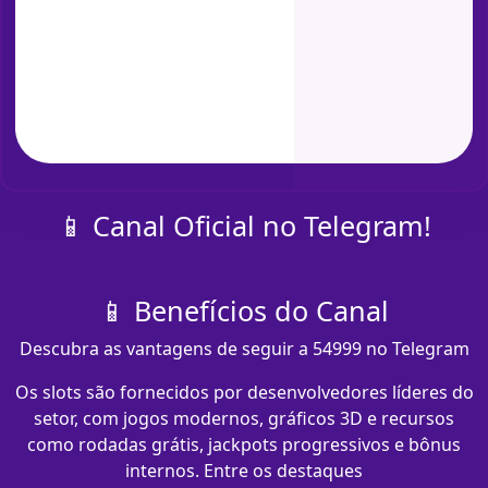
📱 Canal Oficial no Telegram!
📱 Benefícios do Canal
Descubra as vantagens de seguir a 54999 no Telegram
Os slots são fornecidos por desenvolvedores líderes do
setor, com jogos modernos, gráficos 3D e recursos
como rodadas grátis, jackpots progressivos e bônus
internos. Entre os destaques