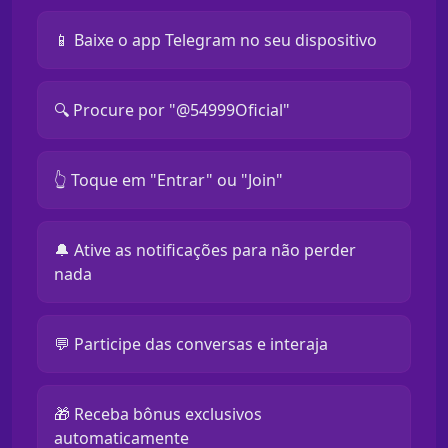
📱 Baixe o app Telegram no seu dispositivo
🔍 Procure por "@54999Oficial"
👆 Toque em "Entrar" ou "Join"
🔔 Ative as notificações para não perder
nada
💬 Participe das conversas e interaja
🎁 Receba bônus exclusivos
automaticamente