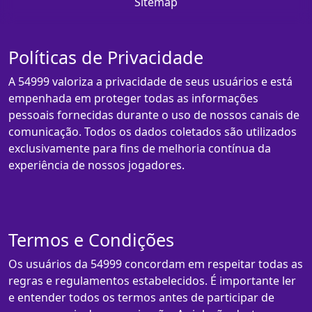
Sitemap
Políticas de Privacidade
A 54999 valoriza a privacidade de seus usuários e está
empenhada em proteger todas as informações
pessoais fornecidas durante o uso de nossos canais de
comunicação. Todos os dados coletados são utilizados
exclusivamente para fins de melhoria contínua da
experiência de nossos jogadores.
Termos e Condições
Os usuários da 54999 concordam em respeitar todas as
regras e regulamentos estabelecidos. É importante ler
e entender todos os termos antes de participar de