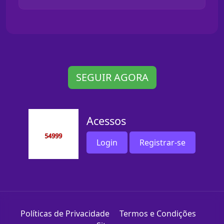
SEGUIR AGORA
Acessos
Login
Registrar-se
Políticas de Privacidade
Termos e Condições