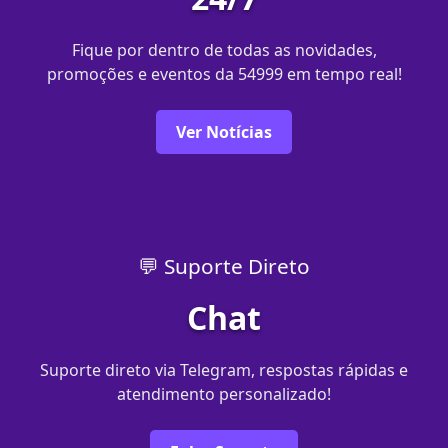
Fique por dentro de todas as novidades,
promoções e eventos da 54999 em tempo real!
Ver Notícias
💬 Suporte Direto
Chat
Suporte direto via Telegram, respostas rápidas e
atendimento personalizado!