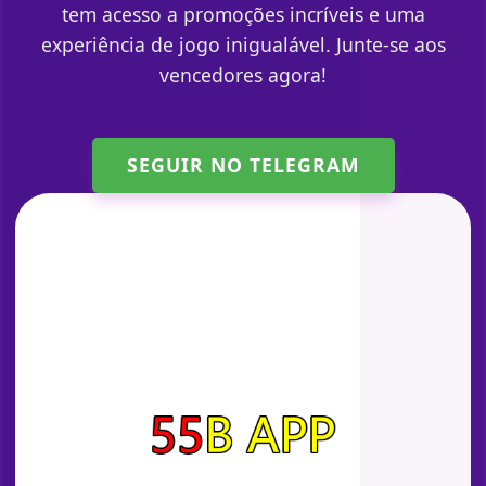
tem acesso a promoções incríveis e uma
experiência de jogo inigualável. Junte-se aos
vencedores agora!
SEGUIR NO TELEGRAM