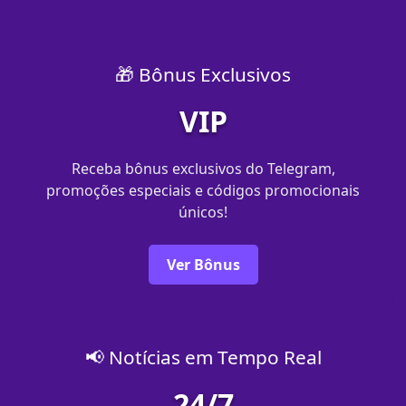
🎁 Bônus Exclusivos
VIP
Receba bônus exclusivos do Telegram,
promoções especiais e códigos promocionais
únicos!
Ver Bônus
📢 Notícias em Tempo Real
24/7