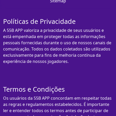
Sitemap
Políticas de Privacidade
A 55B APP valoriza a privacidade de seus usuários e
está empenhada em proteger todas as informações
pessoais fornecidas durante o uso de nossos canais de
comunicação. Todos os dados coletados são utilizados
exclusivamente para fins de melhoria contínua da
experiência de nossos jogadores.
Termos e Condições
Os usuários da 55B APP concordam em respeitar todas
as regras e regulamentos estabelecidos. É importante
ler e entender todos os termos antes de participar de