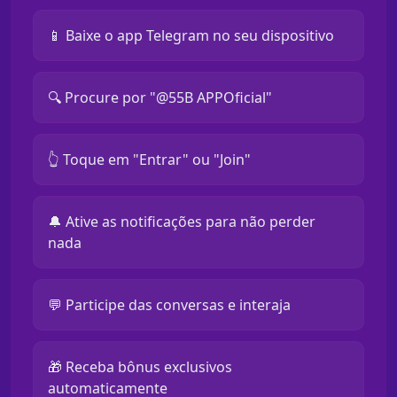
📱 Baixe o app Telegram no seu dispositivo
🔍 Procure por "@55B APPOficial"
👆 Toque em "Entrar" ou "Join"
🔔 Ative as notificações para não perder
nada
💬 Participe das conversas e interaja
🎁 Receba bônus exclusivos
automaticamente