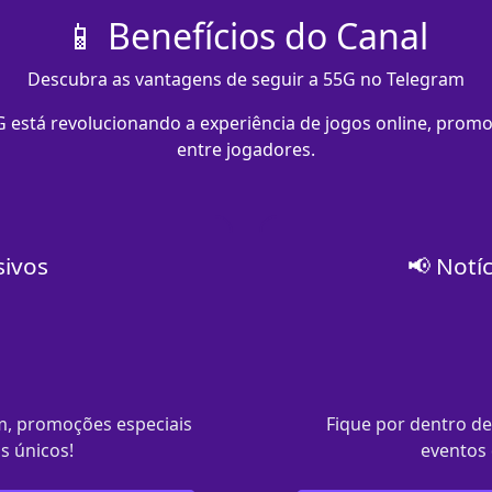
📱 Benefícios do Canal
Descubra as vantagens de seguir a 55G no Telegram
5G está revolucionando a experiência de jogos online, pr
entre jogadores.
sivos
📢 Notí
m, promoções especiais
Fique por dentro d
s únicos!
eventos