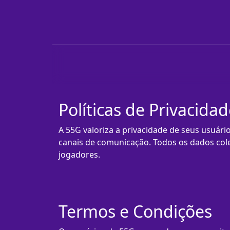
Políticas de Privacida
A 55G valoriza a privacidade de seus usuár
canais de comunicação. Todos os dados cole
jogadores.
Termos e Condições