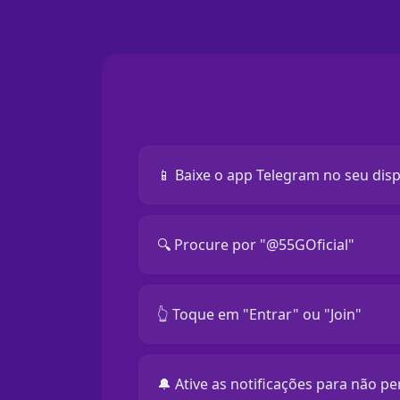
📱 Baixe o app Telegram no seu disp
🔍 Procure por "@55GOficial"
👆 Toque em "Entrar" ou "Join"
🔔 Ative as notificações para não p