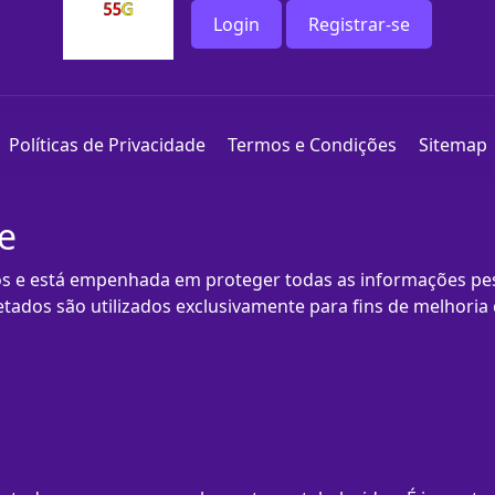
Login
Registrar-se
Políticas de Privacidade
Termos e Condições
Sitemap
de
ios e está empenhada em proteger todas as informações pe
tados são utilizados exclusivamente para fins de melhoria