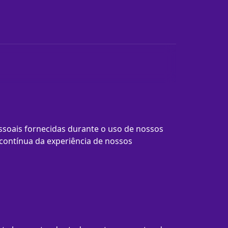
ssoais fornecidas durante o uso de nossos
 contínua da experiência de nossos