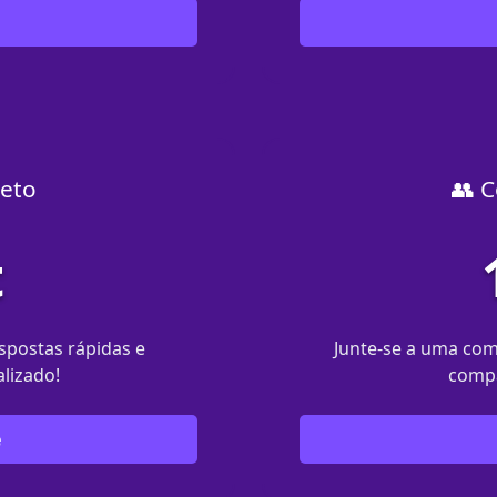
reto
👥 
t
espostas rápidas e
Junte-se a uma com
lizado!
compa
e