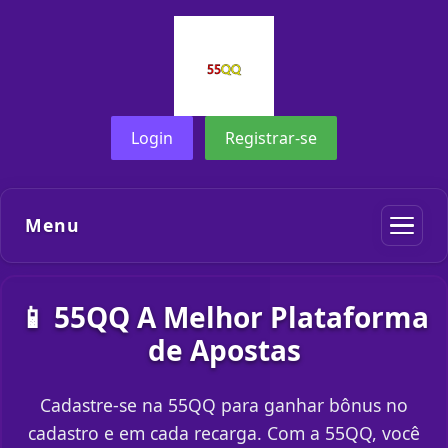
Login
Registrar-se
Menu
📱 55QQ A Melhor Plataforma
de Apostas
Cadastre-se na 55QQ para ganhar bônus no
cadastro e em cada recarga. Com a 55QQ, você