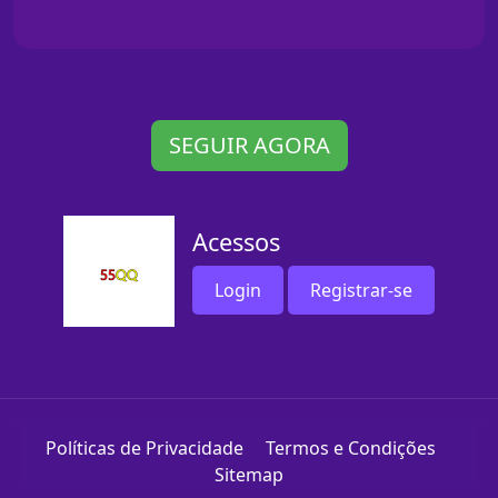
SEGUIR AGORA
Acessos
Login
Registrar-se
Políticas de Privacidade
Termos e Condições
Sitemap