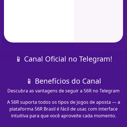
📱 Canal Oficial no Telegram!
📱 Benefícios do Canal
Descubra as vantagens de seguir a 56R no Telegram
A 56R suporta todos os tipos de jogos de aposta — a
plataforma 56R Brasil é fácil de usar, com interface
intuitiva para que você aproveite cada momento.