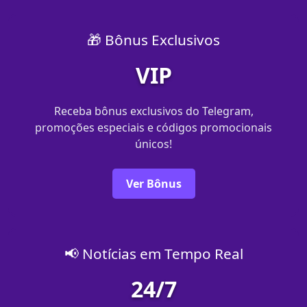
🎁 Bônus Exclusivos
VIP
Receba bônus exclusivos do Telegram,
promoções especiais e códigos promocionais
únicos!
Ver Bônus
📢 Notícias em Tempo Real
24/7