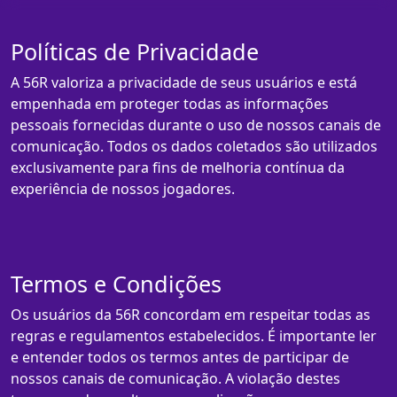
Políticas de Privacidade
A 56R valoriza a privacidade de seus usuários e está
empenhada em proteger todas as informações
pessoais fornecidas durante o uso de nossos canais de
comunicação. Todos os dados coletados são utilizados
exclusivamente para fins de melhoria contínua da
experiência de nossos jogadores.
Termos e Condições
Os usuários da 56R concordam em respeitar todas as
regras e regulamentos estabelecidos. É importante ler
e entender todos os termos antes de participar de
nossos canais de comunicação. A violação destes