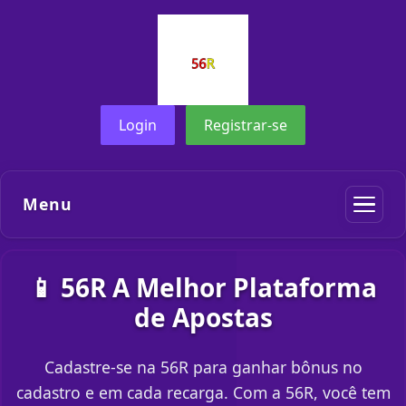
Login
Registrar-se
Menu
📱 56R A Melhor Plataforma
de Apostas
Cadastre-se na 56R para ganhar bônus no
cadastro e em cada recarga. Com a 56R, você tem