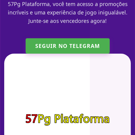
57Pg Plataforma, você tem acesso a promoções
incríveis e uma experiência de jogo inigualável.
Junte-se aos vencedores agora!
SEGUIR NO TELEGRAM