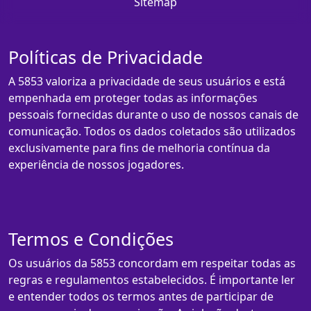
Sitemap
Políticas de Privacidade
A 5853 valoriza a privacidade de seus usuários e está
empenhada em proteger todas as informações
pessoais fornecidas durante o uso de nossos canais de
comunicação. Todos os dados coletados são utilizados
exclusivamente para fins de melhoria contínua da
experiência de nossos jogadores.
Termos e Condições
Os usuários da 5853 concordam em respeitar todas as
regras e regulamentos estabelecidos. É importante ler
e entender todos os termos antes de participar de