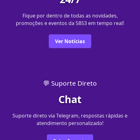
Fique por dentro de todas as novidades,
promoções e eventos da 5853 em tempo real!
Ver Notícias
💬 Suporte Direto
Chat
Suporte direto via Telegram, respostas rápidas e
atendimento personalizado!