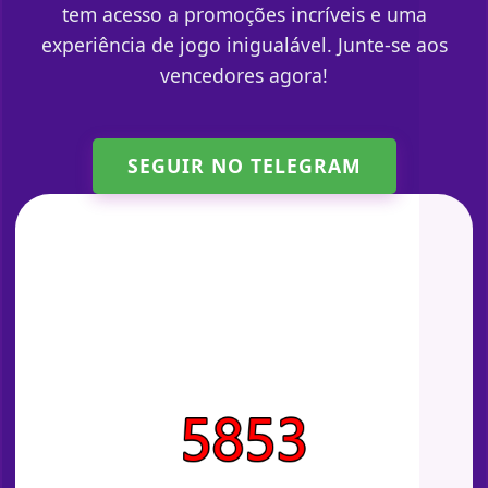
tem acesso a promoções incríveis e uma
experiência de jogo inigualável. Junte-se aos
vencedores agora!
SEGUIR NO TELEGRAM