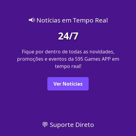
📢 Notícias em Tempo Real
24/7
Fique por dentro de todas as novidades,
promoções e eventos da 595 Games APP em
tempo real!
Ver Notícias
💬 Suporte Direto