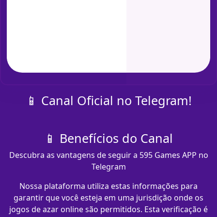
📱 Canal Oficial no Telegram!
📱 Benefícios do Canal
Descubra as vantagens de seguir a 595 Games APP no
Telegram
Nossa plataforma utiliza estas informações para
garantir que você esteja em uma jurisdição onde os
jogos de azar online são permitidos. Esta verificação é