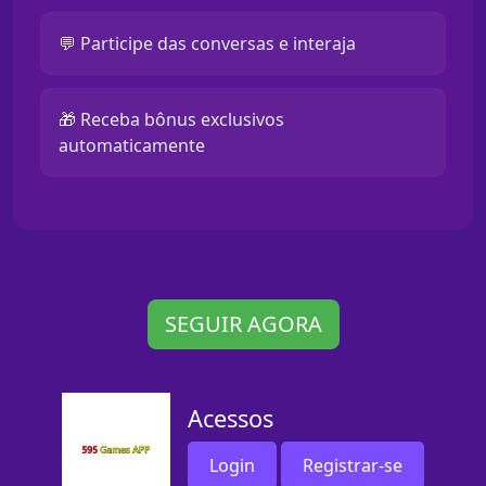
💬 Participe das conversas e interaja
🎁 Receba bônus exclusivos
automaticamente
SEGUIR AGORA
Acessos
Login
Registrar-se