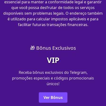
essencial para manter a conformidade legal e garantir
que você possa desfrutar de todos os serviços
disponíveis sem problemas legais. O endereço também
é utilizado para calcular impostos aplicáveis e para
facilitar futuras transações financeiras.
🎁 Bônus Exclusivos
VIP
Receba bônus exclusivos do Telegram,
promoções especiais e códigos promocionais
únicos!
Ver Bônus