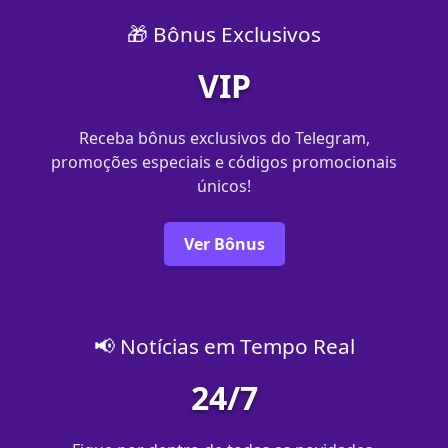
🎁 Bônus Exclusivos
VIP
Receba bônus exclusivos do Telegram,
promoções especiais e códigos promocionais
únicos!
Ver Bônus
📢 Notícias em Tempo Real
24/7