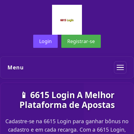
Login
Registrar-se
Menu
📱 6615 Login A Melhor
Plataforma de Apostas
Cadastre-se na 6615 Login para ganhar bônus no
cadastro e em cada recarga. Com a 6615 Login,