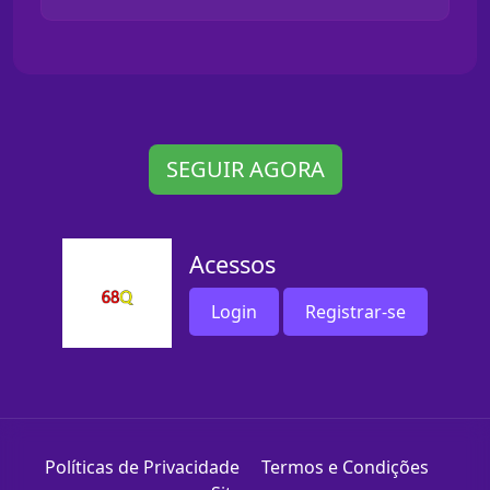
SEGUIR AGORA
Acessos
Login
Registrar-se
Políticas de Privacidade
Termos e Condições