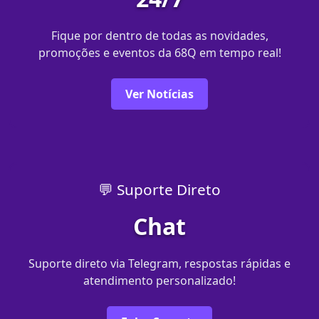
Fique por dentro de todas as novidades,
promoções e eventos da 68Q em tempo real!
Ver Notícias
💬 Suporte Direto
Chat
Suporte direto via Telegram, respostas rápidas e
atendimento personalizado!