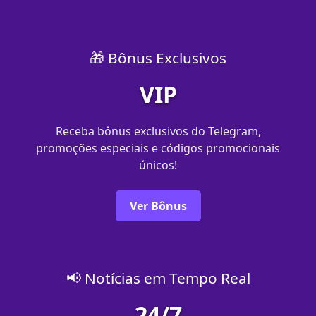
🎁 Bônus Exclusivos
VIP
Receba bônus exclusivos do Telegram,
promoções especiais e códigos promocionais
únicos!
Ver Bônus
📢 Notícias em Tempo Real
24/7