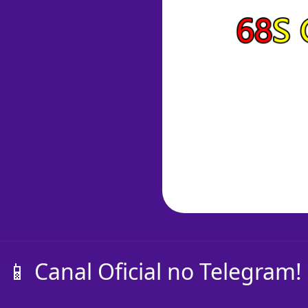
📱 Canal Oficial no Telegram!