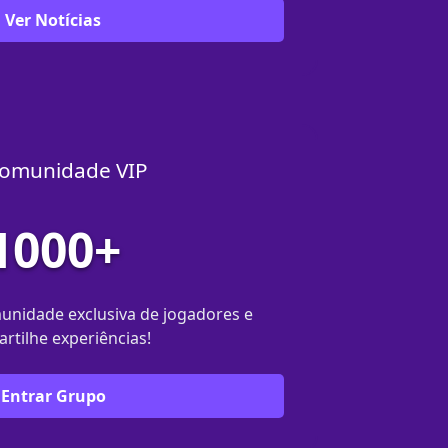
Ver Notícias
Comunidade VIP
1000+
unidade exclusiva de jogadores e
rtilhe experiências!
Entrar Grupo