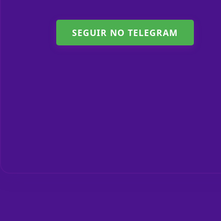
SEGUIR NO TELEGRAM