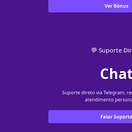
Ver Bônus
💬 Suporte Di
Cha
Suporte direto via Telegram, r
atendimento persona
Falar Suport