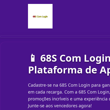
📱 68S Com Logi
Plataforma de A
Cadastre-se na 68S Com Login para gan
em cada recarga. Com a 68S Com Login,
promoções incríveis e uma experiência d
Junte-se aos vencedores agora!