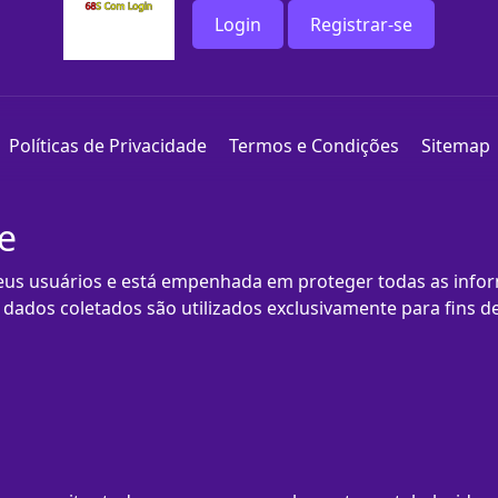
Login
Registrar-se
Políticas de Privacidade
Termos e Condições
Sitemap
de
seus usuários e está empenhada em proteger todas as info
dados coletados são utilizados exclusivamente para fins d