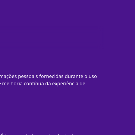
rmações pessoais fornecidas durante o uso
e melhoria contínua da experiência de