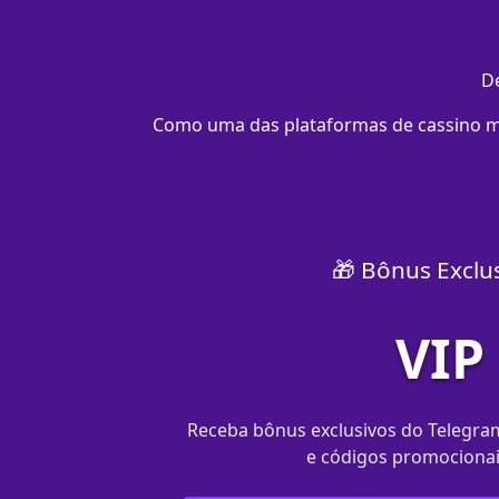
D
Como uma das plataformas de cassino ma
🎁 Bônus Exclu
VIP
Receba bônus exclusivos do Telegra
e códigos promocionai