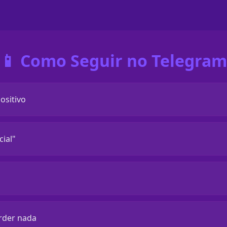
📱 Como Seguir no Telegram
ositivo
ial"
erder nada