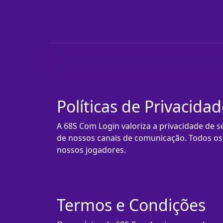
Políticas de Privacida
A 68S Com Login valoriza a privacidade de 
de nossos canais de comunicação. Todos os 
nossos jogadores.
Termos e Condições