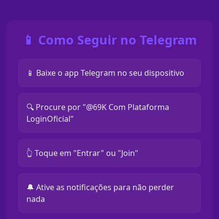
📱 Como Seguir no Telegram
📱 Baixe o app Telegram no seu dispositivo
🔍 Procure por "@69K Com Plataforma
LoginOficial"
👆 Toque em "Entrar" ou "Join"
🔔 Ative as notificações para não perder
nada