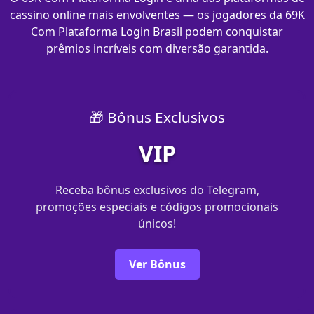
cassino online mais envolventes — os jogadores da 69K
Com Plataforma Login Brasil podem conquistar
prêmios incríveis com diversão garantida.
🎁 Bônus Exclusivos
VIP
Receba bônus exclusivos do Telegram,
promoções especiais e códigos promocionais
únicos!
Ver Bônus