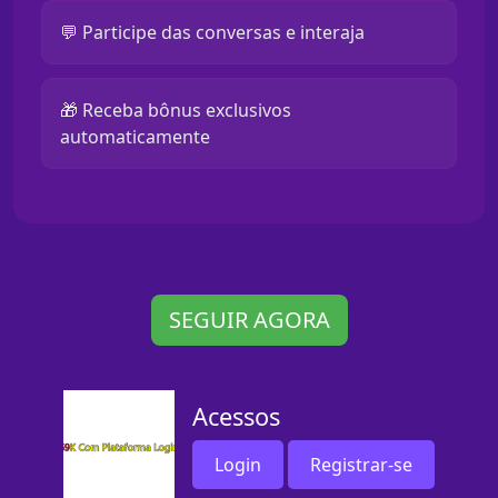
💬 Participe das conversas e interaja
🎁 Receba bônus exclusivos
automaticamente
SEGUIR AGORA
Acessos
Login
Registrar-se