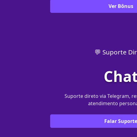
Ver Bônus
💬 Suporte Di
Cha
Suporte direto via Telegram, r
atendimento persona
Falar Suport