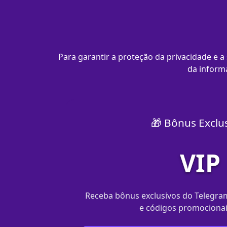
Para garantir a proteção da privacidade e 
da inform
🎁 Bônus Exclu
VIP
Receba bônus exclusivos do Telegra
e códigos promocionai