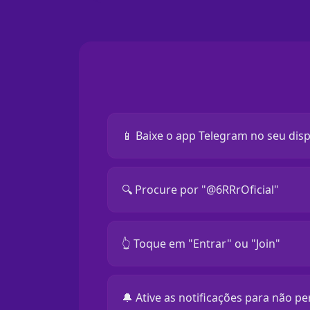
📱 Baixe o app Telegram no seu disp
🔍 Procure por "@6RRrOficial"
👆 Toque em "Entrar" ou "Join"
🔔 Ative as notificações para não p