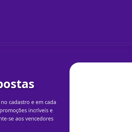
postas
 no cadastro e em cada
promoções incríveis e
unte-se aos vencedores