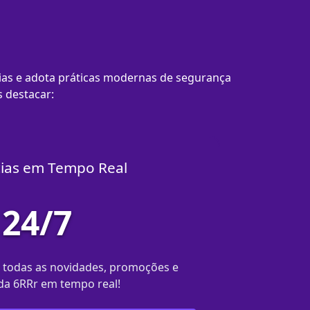
ias e adota práticas modernas de segurança
 destacar:
cias em Tempo Real
24/7
e todas as novidades, promoções e
da 6RRr em tempo real!