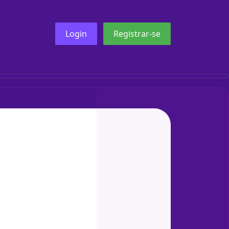
Login
Registrar-se