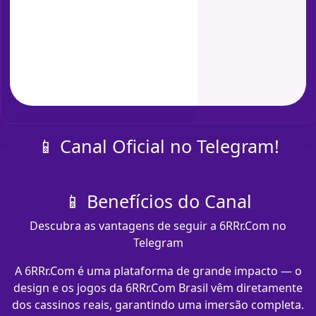
📱 Canal Oficial no Telegram!
📱 Benefícios do Canal
Descubra as vantagens de seguir a 6RRr.Com no
Telegram
A 6RRr.Com é uma plataforma de grande impacto — o
design e os jogos da 6RRr.Com Brasil vêm diretamente
dos cassinos reais, garantindo uma imersão completa.