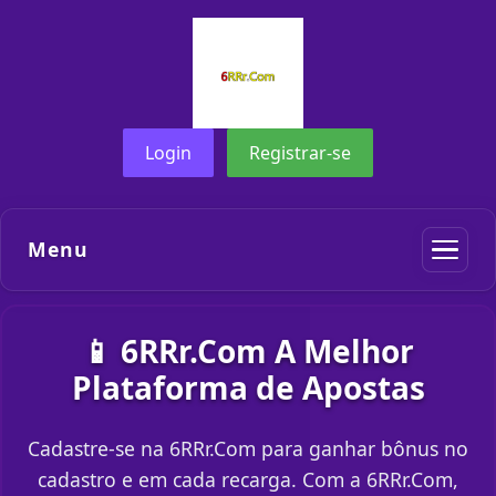
Login
Registrar-se
Menu
📱 6RRr.Com A Melhor
Plataforma de Apostas
Cadastre-se na 6RRr.Com para ganhar bônus no
cadastro e em cada recarga. Com a 6RRr.Com,