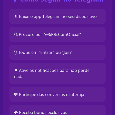
📱 Baixe o app Telegram no seu dispositivo
🔍 Procure por "@6RRr.ComOficial"
👆 Toque em "Entrar" ou "Join"
🔔 Ative as notificações para não perder
nada
💬 Participe das conversas e interaja
🎁 Receba bônus exclusivos