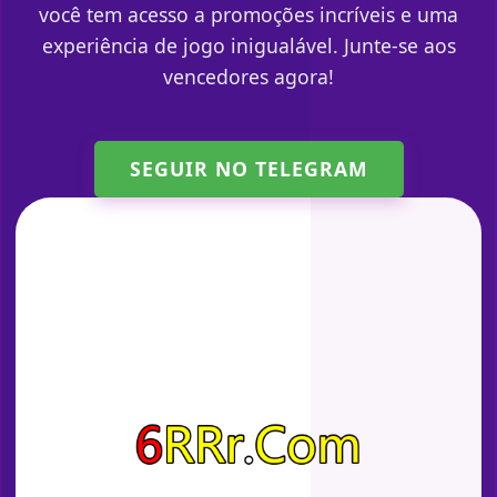
você tem acesso a promoções incríveis e uma
experiência de jogo inigualável. Junte-se aos
vencedores agora!
SEGUIR NO TELEGRAM