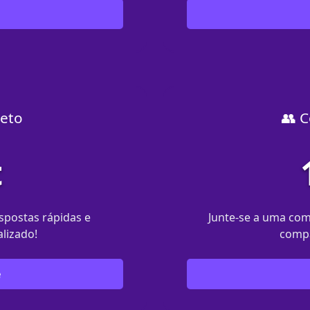
reto
👥 
t
espostas rápidas e
Junte-se a uma com
lizado!
compa
e