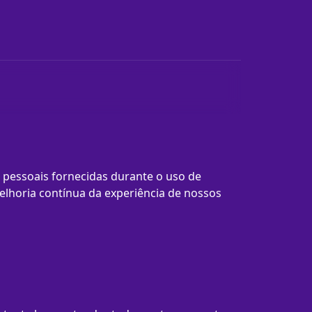
 pessoais fornecidas durante o uso de
elhoria contínua da experiência de nossos