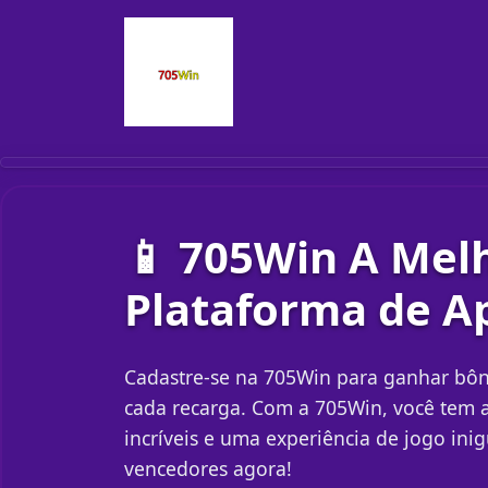
📱 705Win A Mel
Plataforma de A
Cadastre-se na 705Win para ganhar bôn
cada recarga. Com a 705Win, você tem 
incríveis e uma experiência de jogo inig
vencedores agora!