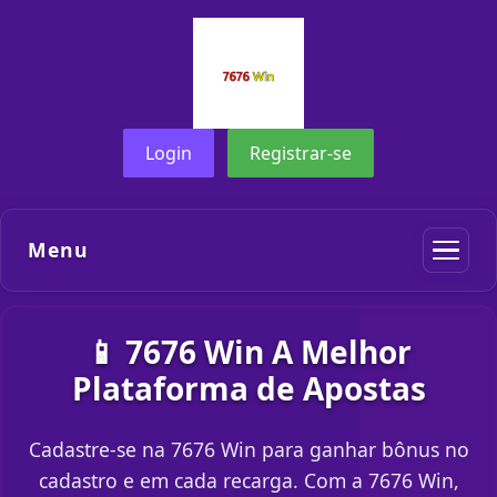
Login
Registrar-se
Menu
📱 7676 Win A Melhor
Plataforma de Apostas
Cadastre-se na 7676 Win para ganhar bônus no
cadastro e em cada recarga. Com a 7676 Win,