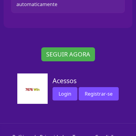
automaticamente
SEGUIR AGORA
Acessos
Login
Registrar-se