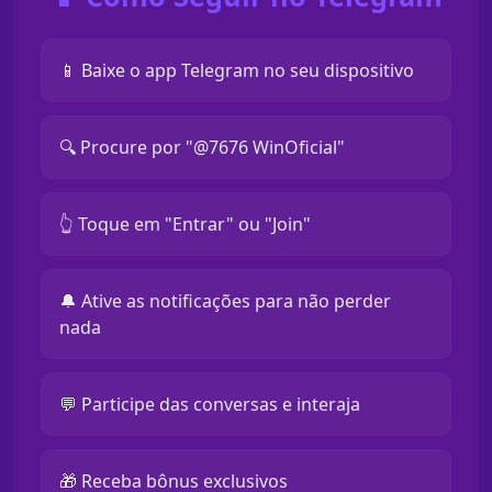
📱 Baixe o app Telegram no seu dispositivo
🔍 Procure por "@7676 WinOficial"
👆 Toque em "Entrar" ou "Join"
🔔 Ative as notificações para não perder
nada
💬 Participe das conversas e interaja
🎁 Receba bônus exclusivos