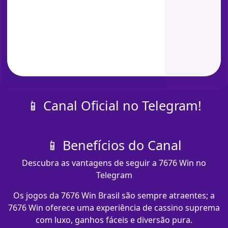
📱 Canal Oficial no Telegram!
📱 Benefícios do Canal
Descubra as vantagens de seguir a 7676 Win no
Telegram
Os jogos da 7676 Win Brasil são sempre atraentes; a
7676 Win oferece uma experiência de cassino suprema
com luxo, ganhos fáceis e diversão pura.