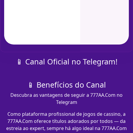
📱 Canal Oficial no Telegram!
📱 Benefícios do Canal
Descubra as vantagens de seguir a 777AA.Com no
Telegram
Como plataforma profissional de jogos de cassino, a
777AA.Com oferece títulos adorados por todos — da
estreia ao expert, sempre há algo ideal na 777AA.Com