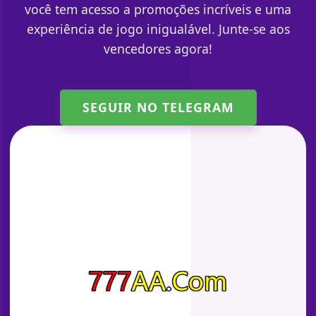
você tem acesso a promoções incríveis e uma
experiência de jogo inigualável. Junte-se aos
vencedores agora!
SEGUIR NO TELEGRAM