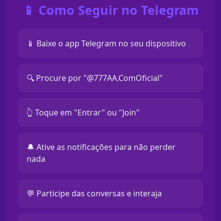
📱 Como Seguir no Telegram
📱 Baixe o app Telegram no seu dispositivo
🔍 Procure por "@777AA.ComOficial"
👆 Toque em "Entrar" ou "Join"
🔔 Ative as notificações para não perder
nada
💬 Participe das conversas e interaja