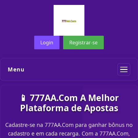
Login
Registrar-se
Menu
📱 777AA.Com A Melhor
Plataforma de Apostas
Cadastre-se na 777AA.Com para ganhar bônus no
cadastro e em cada recarga. Com a 777AA.Com,