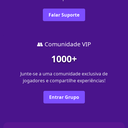
Falar Suporte
👥 Comunidade VIP
1000+
Junte-se a uma comunidade exclusiva de
jogadores e compartilhe experiências!
Entrar Grupo