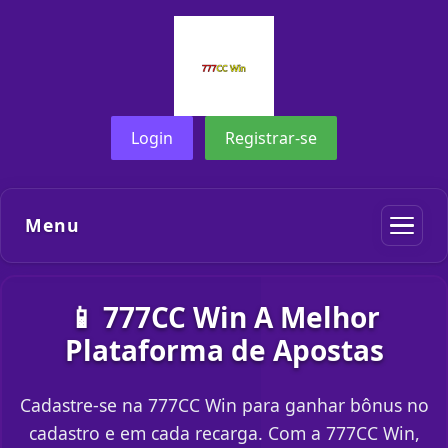
Login
Registrar-se
Menu
📱 777CC Win A Melhor
Plataforma de Apostas
Cadastre-se na 777CC Win para ganhar bônus no
cadastro e em cada recarga. Com a 777CC Win,