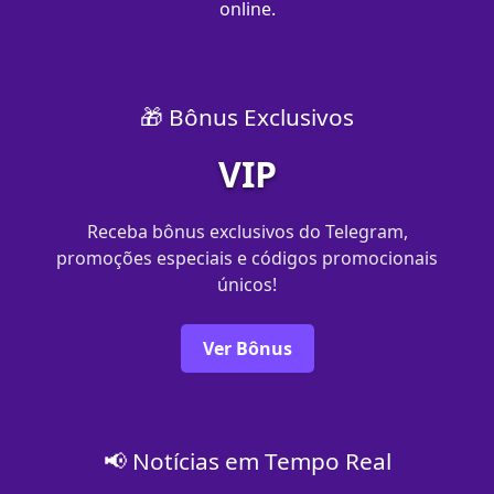
online.
🎁 Bônus Exclusivos
VIP
Receba bônus exclusivos do Telegram,
promoções especiais e códigos promocionais
únicos!
Ver Bônus
📢 Notícias em Tempo Real