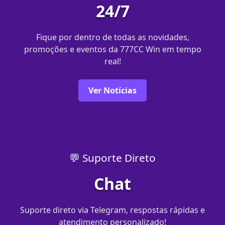
24/7
Fique por dentro de todas as novidades,
promoções e eventos da 777CC Win em tempo
real!
Ver Notícias
💬 Suporte Direto
Chat
Suporte direto via Telegram, respostas rápidas e
atendimento personalizado!