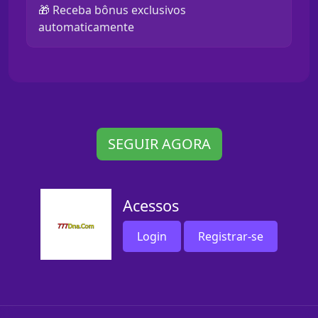
🎁 Receba bônus exclusivos
automaticamente
SEGUIR AGORA
Acessos
Login
Registrar-se