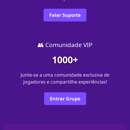
Falar Suporte
👥 Comunidade VIP
1000+
Junte-se a uma comunidade exclusiva de
jogadores e compartilhe experiências!
Entrar Grupo