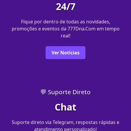
24/7
Fique por dentro de todas as novidades,
promoções e eventos da 777Dna.Com em tempo
real!
Ver Notícias
💬 Suporte Direto
Chat
Suporte direto via Telegram, respostas rápidas e
atendimento personalizado!