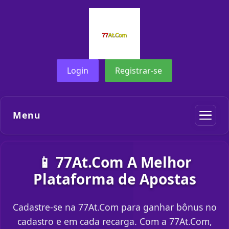
Login
Registrar-se
Menu
📱 77At.Com A Melhor
Plataforma de Apostas
Cadastre-se na 77At.Com para ganhar bônus no
cadastro e em cada recarga. Com a 77At.Com,