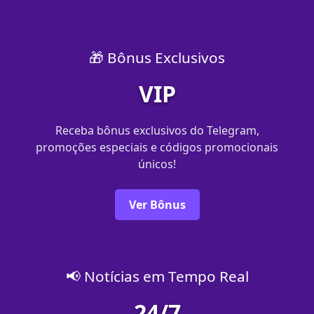
🎁 Bônus Exclusivos
VIP
Receba bônus exclusivos do Telegram,
promoções especiais e códigos promocionais
únicos!
Ver Bônus
📢 Notícias em Tempo Real
24/7