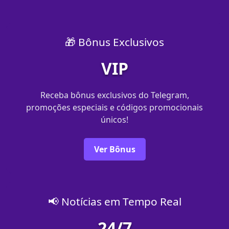
🎁 Bônus Exclusivos
VIP
Receba bônus exclusivos do Telegram,
promoções especiais e códigos promocionais
únicos!
Ver Bônus
📢 Notícias em Tempo Real
24/7