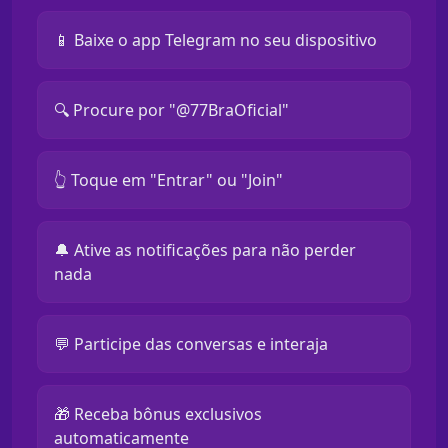
📱 Baixe o app Telegram no seu dispositivo
🔍 Procure por "@77BraOficial"
👆 Toque em "Entrar" ou "Join"
🔔 Ative as notificações para não perder
nada
💬 Participe das conversas e interaja
🎁 Receba bônus exclusivos
automaticamente