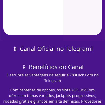
📱 Canal Oficial no Telegram!
📱 Benefícios do Canal
Descubra as vantagens de seguir a 789Luck.Com no
Telegram
Com centenas de opções, os slots 789Luck.Com
oferecem temas variados, jackpots progressivos,
rodadas grátis e gráficos em alta definição. Provedores