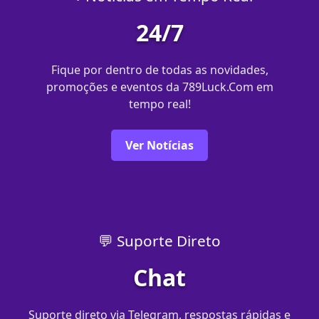
24/7
Fique por dentro de todas as novidades,
promoções e eventos da 789Luck.Com em
tempo real!
Ver Notícias
💬 Suporte Direto
Chat
Suporte direto via Telegram, respostas rápidas e