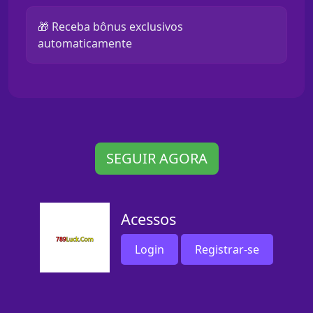
🎁 Receba bônus exclusivos
automaticamente
SEGUIR AGORA
Acessos
Login
Registrar-se