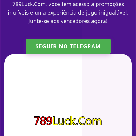
789Luck.Com, você tem acesso a promoções
incríveis e uma experiência de jogo inigualável.
Junte-se aos vencedores agora!
SEGUIR NO TELEGRAM