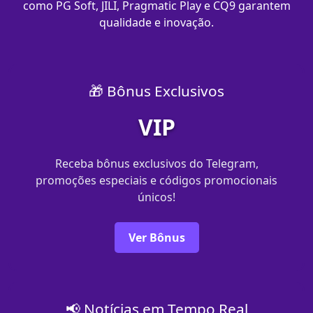
como PG Soft, JILI, Pragmatic Play e CQ9 garantem
qualidade e inovação.
🎁 Bônus Exclusivos
VIP
Receba bônus exclusivos do Telegram,
promoções especiais e códigos promocionais
únicos!
Ver Bônus
📢 Notícias em Tempo Real