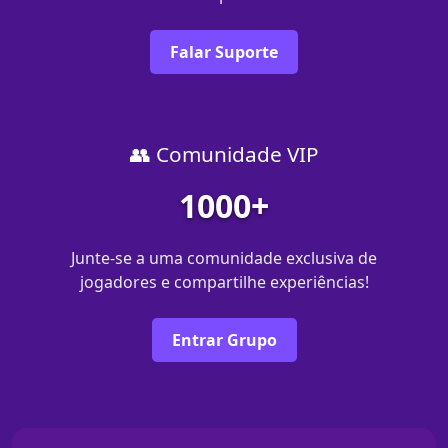
Falar Suporte
👥 Comunidade VIP
1000+
Junte-se a uma comunidade exclusiva de
jogadores e compartilhe experiências!
Entrar Grupo