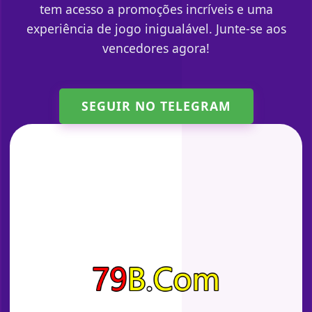
tem acesso a promoções incríveis e uma
experiência de jogo inigualável. Junte-se aos
vencedores agora!
SEGUIR NO TELEGRAM