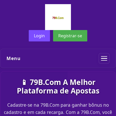
Login
Registrar-se
Menu
📱 79B.Com A Melhor
Plataforma de Apostas
Cadastre-se na 79B.Com para ganhar bônus no
cadastro e em cada recarga. Com a 79B.Com, você