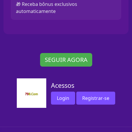
🎁 Receba bônus exclusivos
automaticamente
SEGUIR AGORA
Acessos
Login
Registrar-se