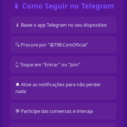
📱 Como Seguir no Telegram
📱 Baixe o app Telegram no seu dispositivo
🔍 Procure por "@79B.ComOficial"
👆 Toque em "Entrar" ou "Join"
🔔 Ative as notificações para não perder
nada
💬 Participe das conversas e interaja