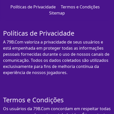
Políticas de Privacidade
Termos e Condições
Sitemap
Políticas de Privacidade
A 79B.Com valoriza a privacidade de seus usuários e
está empenhada em proteger todas as informações
pessoais fornecidas durante o uso de nossos canais de
comunicação. Todos os dados coletados são utilizados
exclusivamente para fins de melhoria contínua da
experiência de nossos jogadores.
Termos e Condições
Os usuários da 79B.Com concordam em respeitar todas