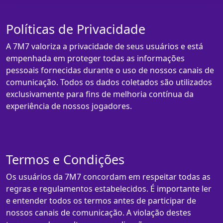
Políticas de Privacidade
A 7M7 valoriza a privacidade de seus usuários e está
empenhada em proteger todas as informações
pessoais fornecidas durante o uso de nossos canais de
comunicação. Todos os dados coletados são utilizados
exclusivamente para fins de melhoria contínua da
experiência de nossos jogadores.
Termos e Condições
Os usuários da 7M7 concordam em respeitar todas as
regras e regulamentos estabelecidos. É importante ler
e entender todos os termos antes de participar de
nossos canais de comunicação. A violação destes