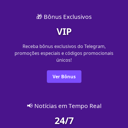
🎁 Bônus Exclusivos
VIP
Receba bônus exclusivos do Telegram,
promoções especiais e códigos promocionais
únicos!
Ver Bônus
📢 Notícias em Tempo Real
24/7