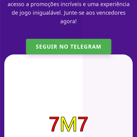
acesso a promoções incríveis e uma experiência
de jogo inigualável. Junte-se aos vencedores
agora!
SEGUIR NO TELEGRAM