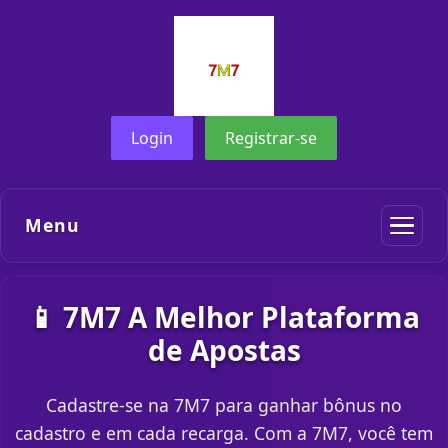
Login
Registrar-se
Menu
📱 7M7 A Melhor Plataforma
de Apostas
Cadastre-se na 7M7 para ganhar bônus no
cadastro e em cada recarga. Com a 7M7, você tem